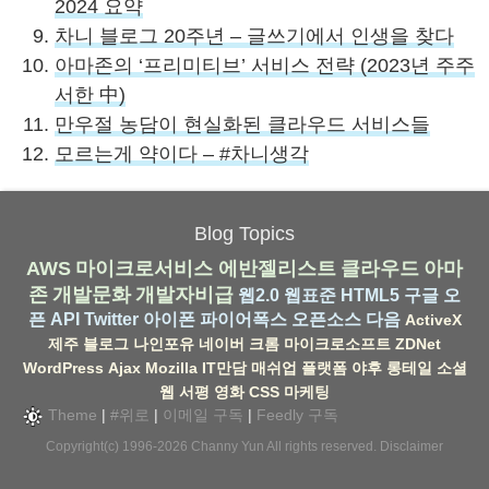
2024 요약
차니 블로그 20주년 – 글쓰기에서 인생을 찾다
아마존의 ‘프리미티브’ 서비스 전략 (2023년 주주
서한 中)
만우절 농담이 현실화된 클라우드 서비스들
모르는게 약이다 – #차니생각
Blog Topics
AWS
마이크로서비스
에반젤리스트
클라우드
아마
존
개발문화
개발자비급
웹2.0
웹표준
HTML5
구글
오
픈 API
Twitter
아이폰
파이어폭스
오픈소스
다음
ActiveX
제주
블로그
나인포유
네이버
크롬
마이크로소프트
ZDNet
WordPress
Ajax
Mozilla
IT만담
매쉬업
플랫폼
야후
롱테일
소셜
웹
서평
영화
CSS
마케팅
Theme
|
#위로
|
이메일 구독
|
Feedly 구독
Copyright(c) 1996-2026
Channy Yun
All rights reserved.
Disclaimer