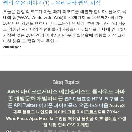
웹의 숨은 이야기(1) – 우리나라 웹의 시작
오늘은 현장 리포트가 아닌 과거 리포트를 해볼까 합니다. 올해로 국
내에 웹(WWW, World-wide Web)이 소개된지 꼭 10년째가 됩니다.
10년이면 강산도 변한다는데, 그동안 전 세계 뿐만 아니라 우리 자신
도 엄청난 패러다임의 변화를 격어왔습니다. 실제로 국내에 인터넷이
시작된 것은 20년 전의 이야기지만 우리 실생활에 영향을 가장 크게
미친 웹은 그 짧은 역사 동안 ...
2003/03/27
Blog Topics
AWS
마이크로서비스
에반젤리스트
클라우드
아마
존
개발문화
개발자비급
웹2.0
웹표준
HTML5
구글
오
픈 API
Twitter
아이폰
파이어폭스
오픈소스
다음
ActiveX
제주
블로그
나인포유
네이버
크롬
마이크로소프트
ZDNet
WordPress
Ajax
Mozilla
IT만담
매쉬업
플랫폼
야후
롱테일
소셜
웹
서평
영화
CSS
마케팅
Theme
|
#위로
|
이메일 구독
|
Feedly 구독