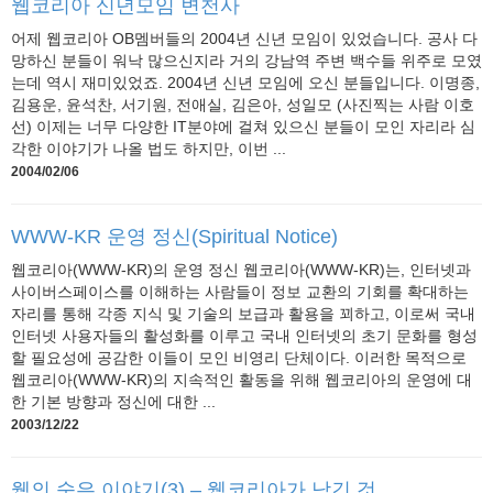
웹코리아 신년모임 변천사
어제 웹코리아 OB멤버들의 2004년 신년 모임이 있었습니다. 공사 다
망하신 분들이 워낙 많으신지라 거의 강남역 주변 백수들 위주로 모였
는데 역시 재미있었죠. 2004년 신년 모임에 오신 분들입니다. 이명종,
김용운, 윤석찬, 서기원, 전애실, 김은아, 성일모 (사진찍는 사람 이호
선) 이제는 너무 다양한 IT분야에 걸쳐 있으신 분들이 모인 자리라 심
각한 이야기가 나올 법도 하지만, 이번 ...
2004/02/06
WWW-KR 운영 정신(Spiritual Notice)
웹코리아(WWW-KR)의 운영 정신 웹코리아(WWW-KR)는, 인터넷과
사이버스페이스를 이해하는 사람들이 정보 교환의 기회를 확대하는
자리를 통해 각종 지식 및 기술의 보급과 활용을 꾀하고, 이로써 국내
인터넷 사용자들의 활성화를 이루고 국내 인터넷의 초기 문화를 형성
할 필요성에 공감한 이들이 모인 비영리 단체이다. 이러한 목적으로
웹코리아(WWW-KR)의 지속적인 활동을 위해 웹코리아의 운영에 대
한 기본 방향과 정신에 대한 ...
2003/12/22
웹의 숨은 이야기(3) – 웹코리아가 남긴 것