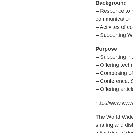
Background
– Responce to r
communication
– Activites of 
– Supporting W
Purpose
– Supporting in
– Offering tech
– Composing of
– Conference, 
– Offering artic
http://www.www
The World Wide
sharing and dis