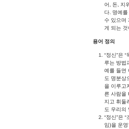
어, 돈, 
다. 명예를
수 있으며 
게 되는 것
용어 정의
“정신”은 
루는 방법
예를 들면 
도 명분상으
을 이루고
른 사람을
지고 휘둘
도 우리의 
“정신”은 
임)을 운