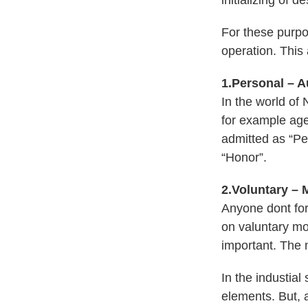
initializing of d
For these purpos
operation. This
1.Personal – A
In the world of 
for example age,
admitted as “Pe
“Honor”.
2.Voluntary – 
Anyone dont for
on valuntary mo
important. The m
In the industial
elements. But, a