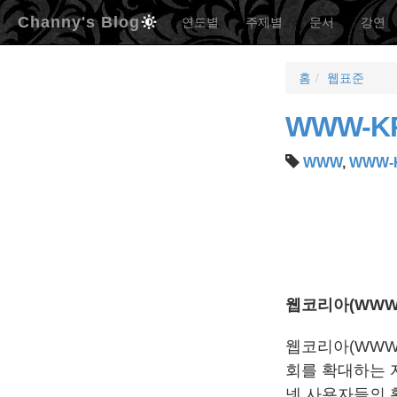
Channy's Blog
연도별
주제별
문서
강연
홈
웹표준
WWW-KR 
WWW
,
WWW-
웹코리아(WWW
웹코리아(WWW
회를 확대하는 
넷 사용자들의 