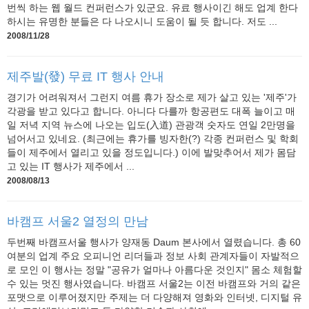
번씩 하는 웹 월드 컨퍼런스가 있군요. 유료 행사이긴 해도 업계 한다
하시는 유명한 분들은 다 나오시니 도움이 될 듯 합니다. 저도 ...
2008/11/28
제주발(發) 무료 IT 행사 안내
경기가 어려워져서 그런지 여름 휴가 장소로 제가 살고 있는 '제주'가
각광을 받고 있다고 합니다. 아니다 다를까 항공편도 대폭 늘이고 매
일 저녁 지역 뉴스에 나오는 입도(入道) 관광객 숫자도 연일 2만명을
넘어서고 있네요. (최근에는 휴가를 빙자한(?) 각종 컨퍼런스 및 학회
들이 제주에서 열리고 있을 정도입니다.) 이에 발맞추어서 제가 몸담
고 있는 IT 행사가 제주에서 ...
2008/08/13
바캠프 서울2 열정의 만남
두번째 바캠프서울 행사가 양재동 Daum 본사에서 열렸습니다. 총 60
여분의 업계 주요 오피니언 리더들과 정보 사회 관계자들이 자발적으
로 모인 이 행사는 정말 "공유가 얼마나 아름다운 것인지" 몸소 체험할
수 있는 멋진 행사였습니다. 바캠프 서울2는 이전 바캠프와 거의 같은
포맷으로 이루어졌지만 주제는 더 다양해져 영화와 인터넷, 디지털 유