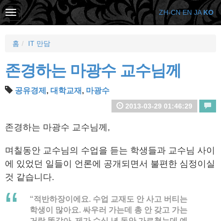
ZH-CN
EN
JA
KO
홈
IT 만담
존경하는 마광수 교수님께
공유경제
,
대학교재
,
마광수
2013-03-29 01:46:29
존경하는 마광수 교수님께,
며칠동안 교수님의 수업을 듣는 학생들과 교수님 사이
에 있었던 일들이 언론에 공개되면서 불편한 심정이실
것 같습니다.
“적반하장이에요. 수업 교재도 안 사고 버티는
학생이 많아요. 싸우러 가는데 총 안 갖고 가는
거랑 똑같아. 제가 수십 년 동안 가르쳤는데 예