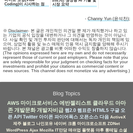
2025년 생성형 AI 기술 및
Coding)이 시사하는 점
시장 요약
-
Channy Yun (윤석찬)
;
※
Disclaimer
- 본 글은 개인적인 의견일 뿐 제가 재직했거나 하고 있
는 기업의 공식 입장을 대변하거나 그 의견을 반영하는 것이 아닙니
다. 사실 확인 및 개인 투자의 판단에 대해서는 독자 개인의 책임에 있
으며, 상업적 활용 및 뉴스 매체의 인용 역시 금지함을 양해해 주시기
바랍니다. 본 채널은 광고를 비롯 어떠한 수익도 창출하지 않습니다.
(The opinions expressed here are my own and do not necessarily
represent those of current or past employers. Please note that you
are solely responsible for your judgment on checking facts for your
investments and prohibit your citations as commercial content or
news sources. This channel does not monetize via any advertising.)
Blog Topics
AWS
마이크로서비스
에반젤리스트
클라우드
아마
존
개발문화
개발자비급
웹2.0
웹표준
HTML5
구글
오
픈 API
Twitter
아이폰
파이어폭스
오픈소스
다음
ActiveX
제주
블로그
나인포유
네이버
크롬
마이크로소프트
ZDNet
WordPress
Ajax
Mozilla
IT만담
매쉬업
플랫폼
야후
롱테일
소셜