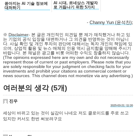
AI 시대, 르네상스 개발자
쏟아지는 AI 기술 정보에
로 거듭나기 위한 5가지
대처하기
자질
-
Channy Yun (윤석찬)
;
※
Disclaimer
- 본 글은 개인적인 의견일 뿐 제가 재직했거나 하고 있
는 기업의 공식 입장을 대변하거나 그 의견을 반영하는 것이 아닙니
다. 사실 확인 및 개인 투자의 판단에 대해서는 독자 개인의 책임에 있
으며, 상업적 활용 및 뉴스 매체의 인용 역시 금지함을 양해해 주시기
바랍니다. 본 채널은 광고를 비롯 어떠한 수익도 창출하지 않습니다.
(The opinions expressed here are my own and do not necessarily
represent those of current or past employers. Please note that you
are solely responsible for your judgment on checking facts for your
investments and prohibit your citations as commercial content or
news sources. This channel does not monetize via any advertising.)
여러분의 생각 (5개)
진우
2025-03-21, 11:20
세상이 바뀌고 있는 것이 실감이 나네요 저도 클로이드를 주로 쓰고
있지만 커서도 한번 써보려구요