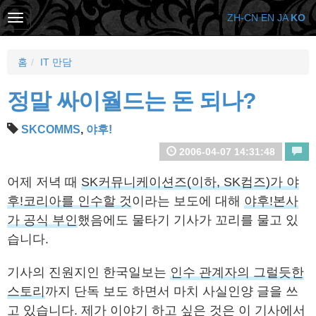
ZH-CN
EN
JA
KO
홈
IT 만담
정말 싸이월드는 돈 되나?
SKCOMMS
,
야후!
2006-04-07 14:31:48
어제 저녁 때
SK커뮤니케이션즈(이하, SK컴즈)가 야
후!코리아를 인수할 것
이라는 보도에 대해
야후!본사
가 공식 부인
했음에도 물타기 기사가 꼬리를 물고 있
습니다.
기사의 진원지인 한국일보는
인수 관계자의 그럴듯한
스토리
까지 단독 보도 하면서 마치 사실인양 글을 쓰
고 있습니다. 제가 이야기 하고 싶은 것은 이 기사에서