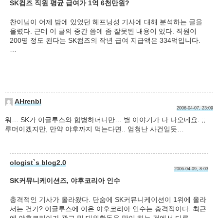
SK컴즈 직원 평균 급여가 1억 6천만원?
찬이님이 어제 밤에 있었던 헤프닝성 기사에 대해 분석하는 글을
올렸다. 근데 이 글의 중간 쯤에 좀 잘못된 내용이 있다. 직원이
200명 정도 된다는 SK컴즈의 작년 급여 지급액은 334억입니다.
…
AHrenbI
2006-04-07, 23:09
워… SK가 이글루스와 합병하더니만… 별 이야기가 다 나오네요. ;;
루머이겠지만, 만약 야후까지 먹는다면.. 엄청난 사건일듯…
ologist`s blog2.0
2006-04-09, 8:03
SK커뮤니케이션즈, 야후코리아 인수
충격적인 기사가 올라왔다. 단숨에 SK커뮤니케이션이 1위에 올라
서는 건가? 이글루스에 이은 야후코리아 인수는 충격적이다. 최근
에 야후코리아가 광고 및 대외활동을 많이 하는 것에서 다른…