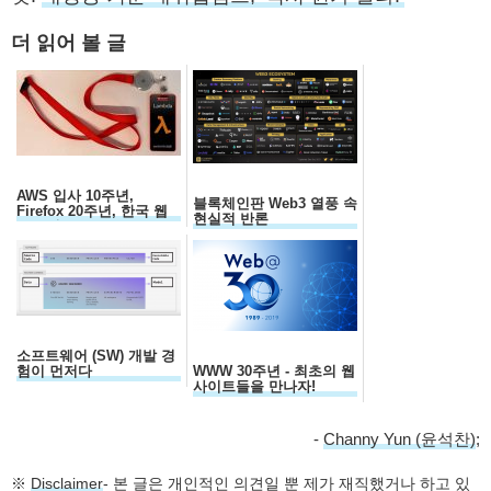
더 읽어 볼 글
AWS 입사 10주년,
블록체인판 Web3 열풍 속
Firefox 20주년, 한국 웹
현실적 반론
30주년...
소프트웨어 (SW) 개발 경
험이 먼저다
WWW 30주년 - 최초의 웹
사이트들을 만나자!
-
Channy Yun (윤석찬)
;
※
Disclaimer
- 본 글은 개인적인 의견일 뿐 제가 재직했거나 하고 있