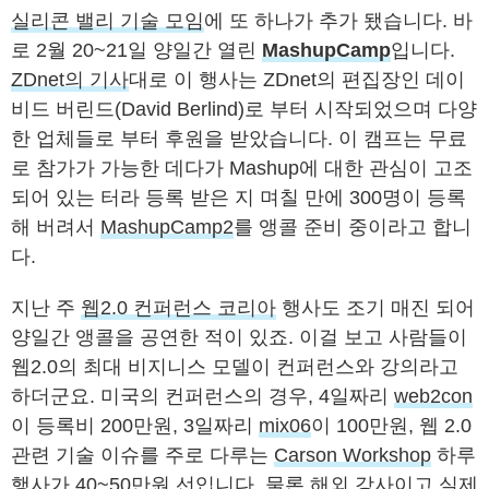
실리콘 밸리 기술 모임
에 또 하나가 추가 됐습니다. 바
로 2월 20~21일 양일간 열린
MashupCamp
입니다.
ZDnet의 기사
대로 이 행사는 ZDnet의 편집장인 데이
비드 버린드(David Berlind)로 부터 시작되었으며 다양
한 업체들로 부터 후원을 받았습니다. 이 캠프는 무료
로 참가가 가능한 데다가 Mashup에 대한 관심이 고조
되어 있는 터라 등록 받은 지 며칠 만에 300명이 등록
해 버려서
MashupCamp2
를 앵콜 준비 중이라고 합니
다.
지난 주
웹2.0 컨퍼런스 코리아
행사도 조기 매진 되어
양일간 앵콜을 공연한 적이 있죠. 이걸 보고 사람들이
웹2.0의 최대 비지니스 모델이 컨퍼런스와 강의라고
하더군요. 미국의 컨퍼런스의 경우, 4일짜리
web2con
이 등록비 200만원, 3일짜리
mix06
이 100만원, 웹 2.0
관련 기술 이슈를 주로 다루는
Carson Workshop
하루
행사가 40~50만원 선입니다. 물론 해외 강사이고 실제