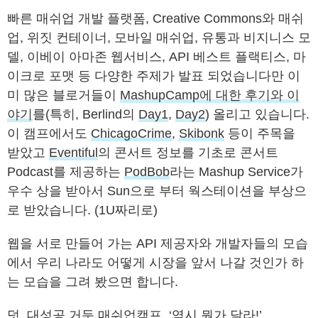
빠른 매쉬업 개발 플랫폼, Creative Commons와 매쉬
업, 위짓 컨테이너, 모바일 매쉬업, 유통과 비지니스 모
델, 이베이 아마존 웹서비스, API 베스트 플랙티스, 마
이크로 포맷 등 다양한 주제가 발표 되었습니다만 이
미 많은 블로거들이
MashupCamp에 대한 후기와 이
야기
를(특히, Berlind의
Day1
,
Day2
) 올리고 있습니다.
이 캠프에서도
ChicagoCrime
,
Skibonk
등이 주목을
받았고
Eventiful
의 콘서트 정보를 기초로 콘서트
Podcast를 제공하는
PodBob
라는 Mashup Service가
우수 상을 받아서 Sun으로 부터 웍스테이션을 부상으
로 받았습니다. (1U짜리로)
웹을 서로 만들어 가는 API 제공자와 개발자들의 모습
에서 우리 나라도 어떻게 시장을 앞서 나갈 것인가 하
는 모습을 그려 봤으면 합니다.
덧.
대성공 거둔 매쉬업캠프, ‘역시 뭔가 달라!’