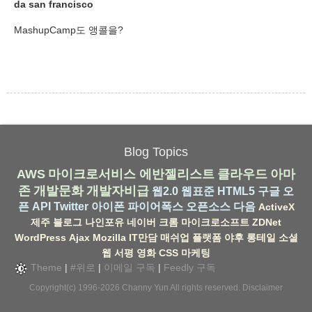
da san francisco
MashupCamp도 앵콜을?
Blog Topics
AWS
마이크로서비스
에반젤리스트
클라우드
아마
존
개발문화
개발자비급
웹2.0
웹표준
HTML5
구글
오
픈 API
Twitter
아이폰
파이어폭스
오픈소스
다음
ActiveX
제주
블로그
나인포유
네이버
크롬
마이크로소프트
ZDNet
WordPress
Ajax
Mozilla
IT만담
매쉬업
플랫폼
야후
롱테일
소셜
웹
서평
영화
CSS
마케팅
Theme
|
#위로
|
이메일 구독
|
Feedly 구독
Copyright(c) 1996-2026
Channy Yun
All rights reserved.
Disclaimer