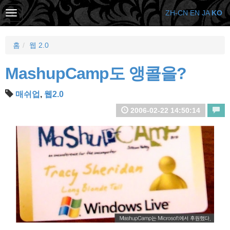
ZH-CN
EN
JA
KO
홈
웹 2.0
MashupCamp도 앵콜을?
매쉬업
,
웹2.0
2006-02-22 14:50:14