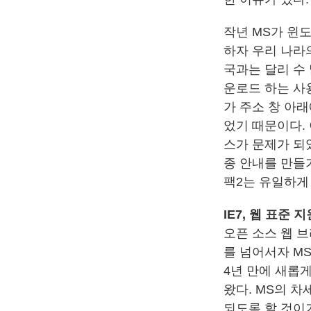
작년 MS가 윈
하자 우리 나라
국과는 달리 수 많
운로드 하는 사
가 주소 창 아래
었기 때문이다.
스가 문제가 되
종 안내를 만들
팩2는 유일하게
IE7, 웹 표준 
오픈 소스 웹 브
를 넘어서자 MS
4년 만에 새롭
왔다. MS의 차
되도록 할 것이