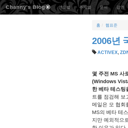
Channy's Blog
연도별
주제별
문서
강연
홈
웹표준
2006년
ACTIVEX
,
ZD
몇 주전 MS 
(Windows Vi
한 베타 테스팅
트를 점검해 보
메일은 모 협회
MS의 베타 테
지만 예외적으로
한 이유가 있다.