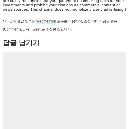
are solely responsible for your judgment on checking facts for your
investments and prohibit your citations as commercial content or
news sources. This channel does not monetize via any advertising.)
* 이 글의 댓글 일부는
Webmention
도구를 이용하여, 소셜 미디어 공유 반응
(Comments, Like, Tweet)을 수집한 것입니다.
답글 남기기