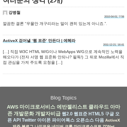
여러분의 생각 (2개)
강병철
2010-04-01, 7:56
깔끔한 결론 “우물안 개구리라는 말이 괜히 있는게 아니죠.”.
ActiveX 걷어낼 ‘웹 표준’ 만든다 | 에헤라
2011-12-21, 16:41
[…] 직접 W3C HTML W/G이나 WebApps W/G으로 계속적인 노력을
해오다가 (전자 서명 웹 표준화 안되나? 필독!) 그 뒤로 Mozilla에서 직
접 관심을 가져 주도록 요청을 […]
Blog Topics
AWS
마이크로서비스
에반젤리스트
클라우드
아마
존
개발문화
개발자비급
웹2.0
웹표준
HTML5
구글
오
픈 API
Twitter
아이폰
파이어폭스
오픈소스
다음
ActiveX
제주
블로그
나인포유
네이버
크롬
마이크로소프트
ZDNet