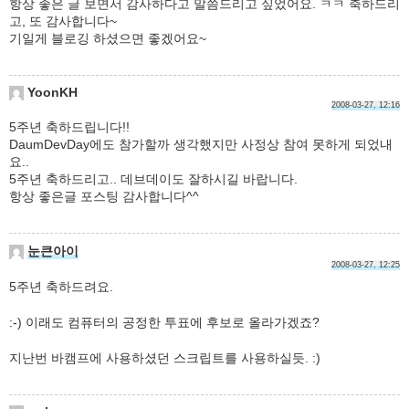
항상 좋은 글 보면서 감사하다고 말씀드리고 싶었어요. ㅋㅋ 축하드리
고, 또 감사합니다~
기일게 블로깅 하셨으면 좋겠어요~
YoonKH
2008-03-27, 12:16
5주년 축하드립니다!!
DaumDevDay에도 참가할까 생각했지만 사정상 참여 못하게 되었내
요..
5주년 축하드리고.. 데브데이도 잘하시길 바랍니다.
항상 좋은글 포스팅 감사합니다^^
눈큰아이
2008-03-27, 12:25
5주년 축하드려요.
:-) 이래도 컴퓨터의 공정한 투표에 후보로 올라가겠죠?
지난번 바캠프에 사용하셨던 스크립트를 사용하실듯. :)