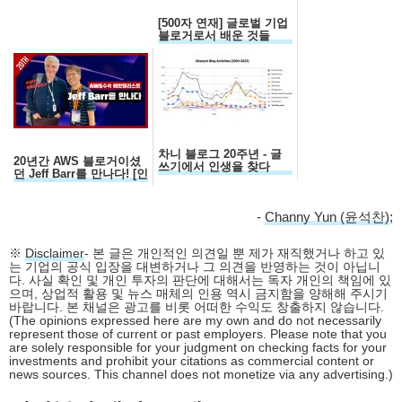
[500자 연재] 글로벌 기업
블로거로서 배운 것들
차니 블로그 20주년 - 글
20년간 AWS 블로거이셨
쓰기에서 인생을 찾다
던 Jeff Barr를 만나다! [인
터뷰 전문]
-
Channy Yun (윤석찬)
;
※
Disclaimer
- 본 글은 개인적인 의견일 뿐 제가 재직했거나 하고 있
는 기업의 공식 입장을 대변하거나 그 의견을 반영하는 것이 아닙니
다. 사실 확인 및 개인 투자의 판단에 대해서는 독자 개인의 책임에 있
으며, 상업적 활용 및 뉴스 매체의 인용 역시 금지함을 양해해 주시기
바랍니다. 본 채널은 광고를 비롯 어떠한 수익도 창출하지 않습니다.
(The opinions expressed here are my own and do not necessarily
represent those of current or past employers. Please note that you
are solely responsible for your judgment on checking facts for your
investments and prohibit your citations as commercial content or
news sources. This channel does not monetize via any advertising.)