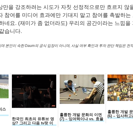
상만을 강조하려는 시도가 자칫 선정적으로만 흐르지 않
자 참여를 미디어 효과에만 기대지 말고 참여를 촉발하는 
 하네요. (재미가 좀 없더라도) 우리의 공간이라는 느낌을
 같습니다.
며 본인이 속한 Daum의 공식 입장이 아니며, 사실 여부 확인과 투자 판단 책임은 
 익스
훌륭한 개발 
훌륭한 개발 문화의 이면
(6) – 입사하
한국인 최초의 유튜브 영
(7) – 잉여력이냐 vs. 효율
위한 오픈 전
상? 그리고 다음 tv팟 이
성이냐
야기