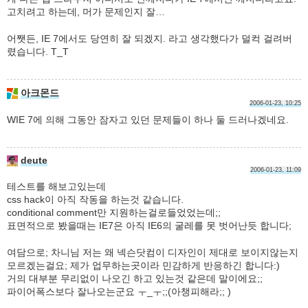
고치려고 하는데, 머가 문제인지 잘…
어쨋든, IE 7에서도 당연히 잘 되겠지. 라고 생각했다가 덜컥 걸려버
렸습니다. T_T
아크몬드
2006-01-23, 10:25
WIE 7에 의해 그동안 잠자고 있던 문제들이 하나 둘 드러나겠네요.
deute
2006-01-23, 11:09
테스트를 해보고있는데
css hack이 아직 작동을 하는것 같습니다.
conditional comment만 지원하는걸로들었었는데;;
표면적으로 봤을때는 IE7은 아직 IE6의 굴레를 못 벗어난듯 합니다;
여담으로; 차니님 저는 왜 넥슨닷컴이 디자인이 제대로 보이지않는지
모르겠는걸요; 제가 업무하는곳이라 민감하게 반응하긴 합니다:)
거의 대부분 무리없이 나오긴 하고 있는것 같은데 말이에요;;
파이어폭스보다 잘나오는군요 ㅜ_ㅜ;;(아챙피해라;; )