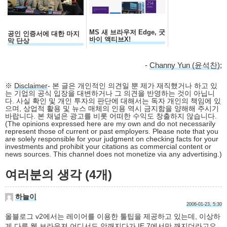
MS 새 브라우저 Edge, 굿
공인 인증서에 대한 마지
바이 액티브X!
막 단상
-
Channy Yun (윤석찬)
;
※
Disclaimer
- 본 글은 개인적인 의견일 뿐 제가 재직했거나 하고 있
는 기업의 공식 입장을 대변하거나 그 의견을 반영하는 것이 아닙니
다. 사실 확인 및 개인 투자의 판단에 대해서는 독자 개인의 책임에 있
으며, 상업적 활용 및 뉴스 매체의 인용 역시 금지함을 양해해 주시기
바랍니다. 본 채널은 광고를 비롯 어떠한 수익도 창출하지 않습니다.
(The opinions expressed here are my own and do not necessarily
represent those of current or past employers. Please note that you
are solely responsible for your judgment on checking facts for your
investments and prohibit your citations as commercial content or
news sources. This channel does not monetize via any advertising.)
여러분의 생각 (4개)
하늘이
2006-01-23, 5:30
올블로그 v2에서는 레이어를 이용한 툴팁을 제공하고 있는데, 이상하
게 다른 웹 브라우져 어디서도 안깨지다가 IE 7에서만 깨지더라고요.