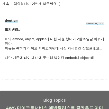
계속 노력할겁니다 이쁘게 봐주세요; :)
deutism
2006-01-23, 16:05
IE의변화..
IE의 embed, object, applet에 대한 지원 형태가 2월15일날 바뀌게
된다.
이유는 특허가 어쩌고 저쩌고하던데 사실 자세한건 잘모르겠고;;;
다만 기존에 페이지 내에 무수히 박혔던 embed나 object 태…
Blog Topics
AWS
마이크로서비스
에반젤리스트
클라우드
아마