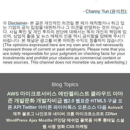
-
Channy Yun (윤석찬)
;
※
Disclaimer
- 본 글은 개인적인 의견일 뿐 제가 재직했거나 하고 있
는 기업의 공식 입장을 대변하거나 그 의견을 반영하는 것이 아닙니
다. 사실 확인 및 개인 투자의 판단에 대해서는 독자 개인의 책임에 있
으며, 상업적 활용 및 뉴스 매체의 인용 역시 금지함을 양해해 주시기
바랍니다. 본 채널은 광고를 비롯 어떠한 수익도 창출하지 않습니다.
(The opinions expressed here are my own and do not necessarily
represent those of current or past employers. Please note that you
are solely responsible for your judgment on checking facts for your
investments and prohibit your citations as commercial content or
news sources. This channel does not monetize via any advertising.)
Blog Topics
AWS
마이크로서비스
에반젤리스트
클라우드
아마
존
개발문화
개발자비급
웹2.0
웹표준
HTML5
구글
오
픈 API
Twitter
아이폰
파이어폭스
오픈소스
다음
ActiveX
제주
블로그
나인포유
네이버
크롬
마이크로소프트
ZDNet
WordPress
Ajax
Mozilla
IT만담
매쉬업
플랫폼
야후
롱테일
소셜
웹
서평
영화
CSS
마케팅