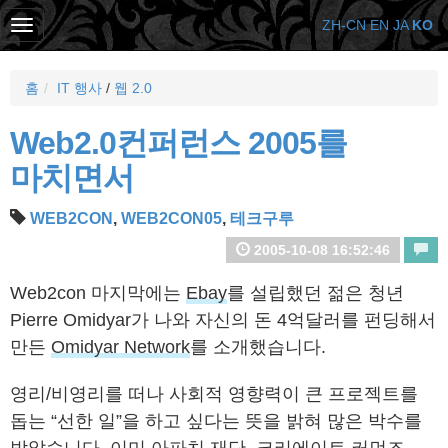
ZH-CN
EN
JA
KO
홈
IT 행사
/
웹 2.0
Web2.0컨퍼런스 2005를
마치면서
WEB2CON
,
WEB2CON05
,
테크구루
2005-10-08 16:52:46
Web2con 마지막에는
Ebay
를 설립했던 젊은 청년
Pierre Omidyar가 나와 자신의 돈 4억달러를 펀딩해서
만든
Omidyar Network
를 소개했습니다.
영리/비영리를 떠나 사회적 영향력이 큰 프로젝트를
돕는 “선한 일”을 하고 싶다는 뜻을 밝혀 많은 박수를