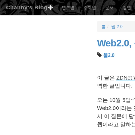
Channy's Blog
연도별
주제별
문서
강연
홈
웹 2.0
Web2.
웹2.0
이 글은
ZDNet 
역한 글입니다.
오는 10월 5
Web2.0이라
서 이 질문에 답
웹이라고 말하는