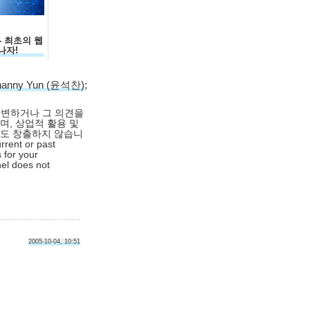
- 최초의 웹
나자!
hanny Yun (윤석찬)
;
대변하거나 그 의견을
며, 상업적 활용 및
익도 창출하지 않습니
rrent or past
 for your
nel does not
2005-10-04, 10:51