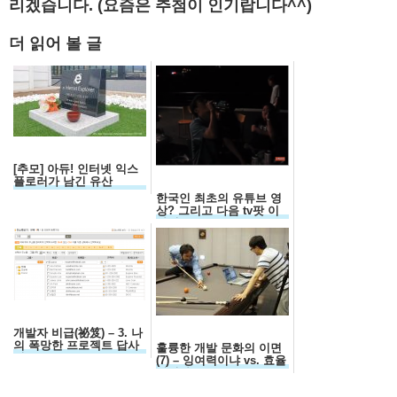
리겠습니다. (요즘은 추첨이 인기랍니다^^)
더 읽어 볼 글
[추모] 아듀! 인터넷 익스
플로러가 남긴 유산
한국인 최초의 유튜브 영
상? 그리고 다음 tv팟 이
야기
개발자 비급(祕笈) – 3. 나
의 폭망한 프로젝트 답사
훌륭한 개발 문화의 이면
기
(7) – 잉여력이냐 vs. 효율
성이냐