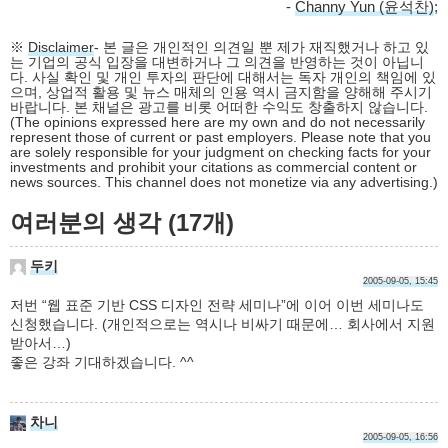
-
Channy Yun (윤석찬)
;
※
Disclaimer
- 본 글은 개인적인 의견일 뿐 제가 재직했거나 하고 있
는 기업의 공식 입장을 대변하거나 그 의견을 반영하는 것이 아닙니
다. 사실 확인 및 개인 투자의 판단에 대해서는 독자 개인의 책임에 있
으며, 상업적 활용 및 뉴스 매체의 인용 역시 금지함을 양해해 주시기
바랍니다. 본 채널은 광고를 비롯 어떠한 수익도 창출하지 않습니다.
(The opinions expressed here are my own and do not necessarily
represent those of current or past employers. Please note that you
are solely responsible for your judgment on checking facts for your
investments and prohibit your citations as commercial content or
news sources. This channel does not monetize via any advertising.)
여러분의 생각 (17개)
두키
2005-09-05, 15:45
저번 “웹 표준 기반 CSS 디자인 전략 세미나”에 이어 이번 세미나도
신청했습니다. (개인적으로는 역시나 비싸기 때문에… 회사에서 지원
받아서…)
좋은 강좌 기대하겠습니다. ^^
차니
2005-09-05, 16:56