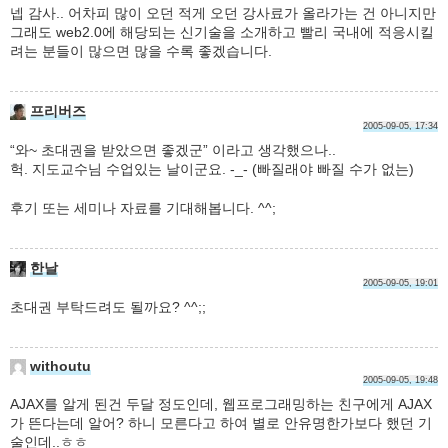
넵 감사.. 어차피 많이 오던 적게 오던 강사료가 올라가는 건 아니지만
그래도 web2.0에 해당되는 신기술을 소개하고 빨리 국내에 적응시킬
려는 분들이 많으면 많을 수록 좋겠습니다.
프리버즈
2005-09-05, 17:34
“와~ 초대권을 받았으면 좋겠군” 이라고 생각했으나..
헉. 지도교수님 수업있는 날이군요. -_- (빠질래야 빠질 수가 없는)
후기 또는 세미나 자료를 기대해봅니다. ^^;
한날
2005-09-05, 19:01
초대권 부탁드려도 될까요? ^^;;
withoutu
2005-09-05, 19:48
AJAX를 알게 된건 두달 정도인데, 웹프로그래밍하는 친구에게 AJAX
가 뜬다는데 알어? 하니 모른다고 하여 별로 안유명한가보다 했던 기
술인데..ㅎㅎ