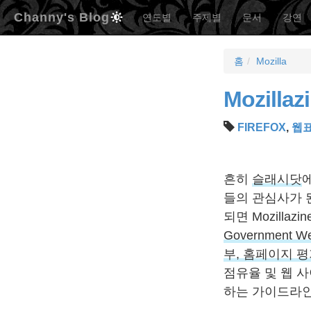
Channy's Blog
연도별
주제별
문서
강연
홈
Mozilla
Mozill
FIREFOX
,
웹
흔히
슬래시닷
에
들의 관심사가 
되면 Mozillaz
Government Web
부, 홈페이지 
점유율 및 웹 
하는 가이드라인