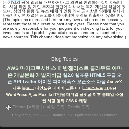
는 기업의 공식 입장을 대변하거나 그 의견을 반영하는 것이 아닙니
다. 사실 확인 및 개인 투자의 판단에 대해서는 독자 개인의 책임에 있
으며, 상업적 활용 및 뉴스 매체의 인용 역시 금지함을 양해해 주시기
바랍니다. 본 채널은 광고를 비롯 어떠한 수익도 창출하지 않습니다.
(The opinions expressed here are my own and do not necessarily
represent those of current or past employers. Please note that you
are solely responsible for your judgment on checking facts for your
investments and prohibit your citations as commercial content or
news sources. This channel does not monetize via any advertising.)
Blog Topics
AWS
마이크로서비스
에반젤리스트
클라우드
아마
존
개발문화
개발자비급
웹2.0
웹표준
HTML5
구글
오
픈 API
Twitter
아이폰
파이어폭스
오픈소스
다음
ActiveX
제주
블로그
나인포유
네이버
크롬
마이크로소프트
ZDNet
WordPress
Ajax
Mozilla
IT만담
매쉬업
플랫폼
야후
롱테일
소셜
웹
서평
영화
CSS
마케팅
Theme
|
#위로
|
이메일 구독
|
Feedly 구독
Copyright(c) 1996-2026
Channy Yun
All rights reserved.
Disclaimer