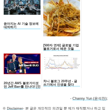
쏟아지는 AI 기술 정보에
대처하기
[500자 연재] 글로벌 기업
블로거로서 배운 것들
차니 블로그 20주년 - 글
20년간 AWS 블로거이셨
쓰기에서 인생을 찾다
던 Jeff Barr를 만나다! [인
터뷰 전문]
-
Channy Yun (윤석찬)
;
※
Disclaimer
- 본 글은 개인적인 의견일 뿐 제가 재직했거나 하고 있