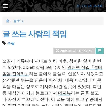
ZH-CN
EN
JA
KO
홈
블로그
글 쓰는 사람의 책임
수필
2005-06-29 16:54:50
모질라 커뮤니티 사이트 해킹 이후, 챙피한 일이 한번
더 있었다. ZDnet 칼럼 5월 주제인
인터넷 산업「롱테
일을 잡아라」
라는 글에서 글쓸 때 인용해야 하겠다고
생각했던 부분을 인용이 빠진 채, 내용이 삽입되어 문
맥을 다듬는 정도로 기사가 나간 잘못이 있었다. 피인
용 대상인 아거님 블로그에서
데자뷰
라는 글을 보고
나 자신이 부끄러워 졌다. 이 글을 함께 보고 김중태님
이 직접
지적한 글
을 통해서 알게 되었는데, 부드럽게