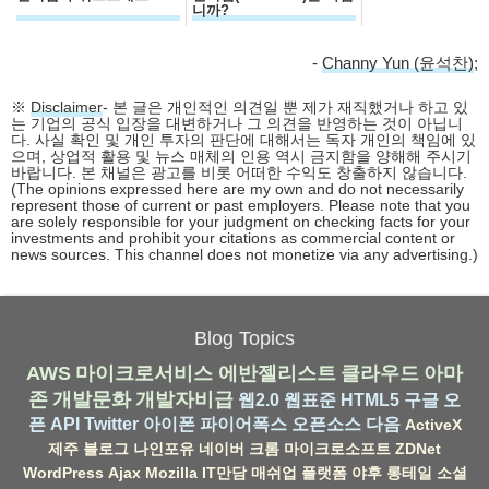
니까?
-
Channy Yun (윤석찬)
;
※
Disclaimer
- 본 글은 개인적인 의견일 뿐 제가 재직했거나 하고 있
는 기업의 공식 입장을 대변하거나 그 의견을 반영하는 것이 아닙니
다. 사실 확인 및 개인 투자의 판단에 대해서는 독자 개인의 책임에 있
으며, 상업적 활용 및 뉴스 매체의 인용 역시 금지함을 양해해 주시기
바랍니다. 본 채널은 광고를 비롯 어떠한 수익도 창출하지 않습니다.
(The opinions expressed here are my own and do not necessarily
represent those of current or past employers. Please note that you
are solely responsible for your judgment on checking facts for your
investments and prohibit your citations as commercial content or
news sources. This channel does not monetize via any advertising.)
Blog Topics
AWS
마이크로서비스
에반젤리스트
클라우드
아마
존
개발문화
개발자비급
웹2.0
웹표준
HTML5
구글
오
픈 API
Twitter
아이폰
파이어폭스
오픈소스
다음
ActiveX
제주
블로그
나인포유
네이버
크롬
마이크로소프트
ZDNet
WordPress
Ajax
Mozilla
IT만담
매쉬업
플랫폼
야후
롱테일
소셜