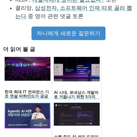
클리앙,
삼성전자, 소프트웨어 인재 따로 골라 뽑
는다
중 영어 관련 댓글 토론
차니에게 새로운 질문하기
더 읽어 볼 글
한국 최대 IT 컨퍼런스 기
AI 시대, 르네상스 개발자
조 연설 비하인드가 궁금
로 거듭나기 위한 5가지
하세요?
자질
스펙 주도 AI 코딩 도우미,