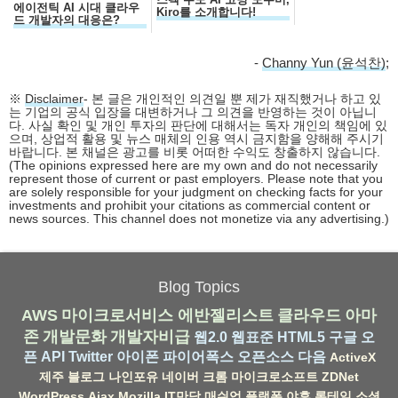
에이전틱 AI 시대 클라우
Kiro를 소개합니다!
드 개발자의 대응은?
-
Channy Yun (윤석찬)
;
※
Disclaimer
- 본 글은 개인적인 의견일 뿐 제가 재직했거나 하고 있
는 기업의 공식 입장을 대변하거나 그 의견을 반영하는 것이 아닙니
다. 사실 확인 및 개인 투자의 판단에 대해서는 독자 개인의 책임에 있
으며, 상업적 활용 및 뉴스 매체의 인용 역시 금지함을 양해해 주시기
바랍니다. 본 채널은 광고를 비롯 어떠한 수익도 창출하지 않습니다.
(The opinions expressed here are my own and do not necessarily
represent those of current or past employers. Please note that you
are solely responsible for your judgment on checking facts for your
investments and prohibit your citations as commercial content or
news sources. This channel does not monetize via any advertising.)
Blog Topics
AWS
마이크로서비스
에반젤리스트
클라우드
아마
존
개발문화
개발자비급
웹2.0
웹표준
HTML5
구글
오
픈 API
Twitter
아이폰
파이어폭스
오픈소스
다음
ActiveX
제주
블로그
나인포유
네이버
크롬
마이크로소프트
ZDNet
WordPress
Ajax
Mozilla
IT만담
매쉬업
플랫폼
야후
롱테일
소셜