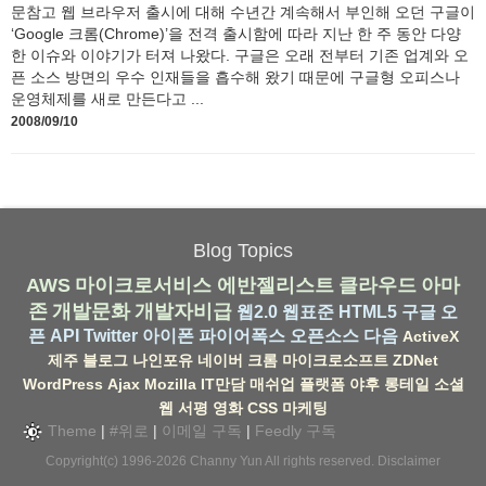
문참고 웹 브라우저 출시에 대해 수년간 계속해서 부인해 오던 구글이
‘Google 크롬(Chrome)’을 전격 출시함에 따라 지난 한 주 동안 다양
한 이슈와 이야기가 터져 나왔다. 구글은 오래 전부터 기존 업계와 오
픈 소스 방면의 우수 인재들을 흡수해 왔기 때문에 구글형 오피스나
운영체제를 새로 만든다고 ...
2008/09/10
Blog Topics
AWS
마이크로서비스
에반젤리스트
클라우드
아마
존
개발문화
개발자비급
웹2.0
웹표준
HTML5
구글
오
픈 API
Twitter
아이폰
파이어폭스
오픈소스
다음
ActiveX
제주
블로그
나인포유
네이버
크롬
마이크로소프트
ZDNet
WordPress
Ajax
Mozilla
IT만담
매쉬업
플랫폼
야후
롱테일
소셜
웹
서평
영화
CSS
마케팅
Theme
|
#위로
|
이메일 구독
|
Feedly 구독
Copyright(c) 1996-2026
Channy Yun
All rights reserved.
Disclaimer