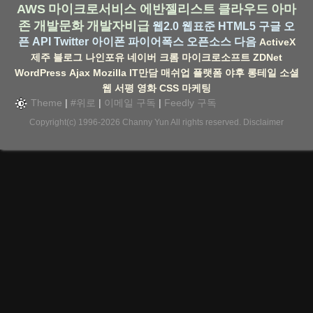
AWS
마이크로서비스
에반젤리스트
클라우드
아마
존
개발문화
개발자비급
웹2.0
웹표준
HTML5
구글
오
픈 API
Twitter
아이폰
파이어폭스
오픈소스
다음
ActiveX
제주
블로그
나인포유
네이버
크롬
마이크로소프트
ZDNet
WordPress
Ajax
Mozilla
IT만담
매쉬업
플랫폼
야후
롱테일
소셜
웹
서평
영화
CSS
마케팅
Theme
|
#위로
|
이메일 구독
|
Feedly 구독
Copyright(c) 1996-2026
Channy Yun
All rights reserved.
Disclaimer