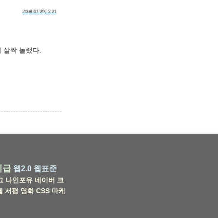
2008-07-29, 5:21
서 살짝 놀랬다.
비급
웹2.0
웹표준
그
나인포유
네이버
크
웹
서평
영화
CSS
마케