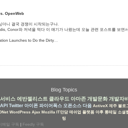
 vs. OpenWeb
싶더니 결국 경쟁이 시작되는구나.
 Uldis, Conor와 저녁을 먹다 이 얘기가 나왔는데 오늘 관련 포스트를 보면
ion Launches to Do the Dirty…
Blog Topics
서비스
에반젤리스트
클라우드
아마존
개발문화
개발자
API
Twitter
아이폰
파이어폭스
오픈소스
다음
ActiveX
제주
블로
DNet
WordPress
Ajax
Mozilla
IT만담
매쉬업
플랫폼
야후
롱테일
소셜
팅
이메일 구독
|
Feedly 구독