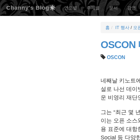
Channy's Blog
연도별
주제별
문서
강연
홈
IT 행사
/
오
OSCON 
OSCON
네째날 키노트에
설로 나선 데이빗
운 비영리 재단
그는 “최근 몇
이는 오픈 소스
용 표준에 대항한 공
Social 등 