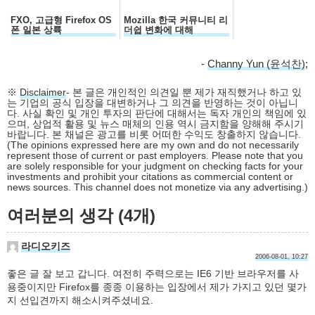
FXO, 고급형 Firefox OS
Mozilla 한국 커뮤니티 리
폰 일본 상륙
더쉽 변화에 대해
-
Channy Yun (윤석찬)
;
※
Disclaimer
- 본 글은 개인적인 의견일 뿐 제가 재직했거나 하고 있
는 기업의 공식 입장을 대변하거나 그 의견을 반영하는 것이 아닙니
다. 사실 확인 및 개인 투자의 판단에 대해서는 독자 개인의 책임에 있
으며, 상업적 활용 및 뉴스 매체의 인용 역시 금지함을 양해해 주시기
바랍니다. 본 채널은 광고를 비롯 어떠한 수익도 창출하지 않습니다.
(The opinions expressed here are my own and do not necessarily
represent those of current or past employers. Please note that you
are solely responsible for your judgment on checking facts for your
investments and prohibit your citations as commercial content or
news sources. This channel does not monetize via any advertising.)
여러분의 생각 (4개)
라디오키즈
2006-08-01, 10:27
좋은 글 잘 보고 갑니다. 여전히 주력으로는 IE6 기반 브라우저를 사
용중이지만 Firefox를 종종 이용하는 입장에서 제가 가지고 있던 몇가
지 선입견까지 해소시켜주셨네요.