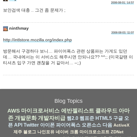
2006-08-01, 14:57
보안검색 대충 .. 그건 좀 문제가 ;
ninthmay
2006-08-03, 11:07
http://intlstore.mozilla.org/index.php
방문해서 구경하다 보니… 파이어폭스 관련 상품파는 가게도 있던
데… 국내에서는 이 서비스도 해주시면 안되나요?? ^^;; (미국갈땐 이
티셔츠 입구 가면 괜찮을 거 같아서… –;;)
Blog Topics
AWS
마이크로서비스
에반젤리스트
클라우드
아마
존
개발문화
개발자비급
웹2.0
웹표준
HTML5
구글
오
픈 API
Twitter
아이폰
파이어폭스
오픈소스
다음
ActiveX
제주
블로그
나인포유
네이버
크롬
마이크로소프트
ZDNet