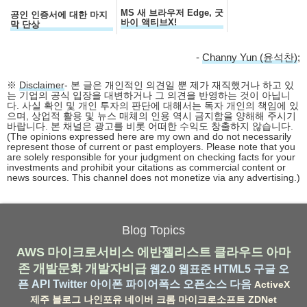
MS 새 브라우저 Edge, 굿
공인 인증서에 대한 마지
바이 액티브X!
막 단상
-
Channy Yun (윤석찬)
;
※
Disclaimer
- 본 글은 개인적인 의견일 뿐 제가 재직했거나 하고 있
는 기업의 공식 입장을 대변하거나 그 의견을 반영하는 것이 아닙니
다. 사실 확인 및 개인 투자의 판단에 대해서는 독자 개인의 책임에 있
으며, 상업적 활용 및 뉴스 매체의 인용 역시 금지함을 양해해 주시기
바랍니다. 본 채널은 광고를 비롯 어떠한 수익도 창출하지 않습니다.
(The opinions expressed here are my own and do not necessarily
represent those of current or past employers. Please note that you
are solely responsible for your judgment on checking facts for your
investments and prohibit your citations as commercial content or
news sources. This channel does not monetize via any advertising.)
Blog Topics
AWS
마이크로서비스
에반젤리스트
클라우드
아마
존
개발문화
개발자비급
웹2.0
웹표준
HTML5
구글
오
픈 API
Twitter
아이폰
파이어폭스
오픈소스
다음
ActiveX
제주
블로그
나인포유
네이버
크롬
마이크로소프트
ZDNet