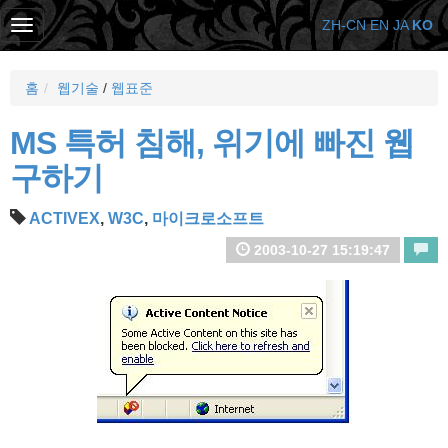
ZH-CN
EN
JA
KO
홈
웹기술
/
웹표준
MS 특허 침해, 위기에 빠진 웹
구하기
ACTIVEX
,
W3C
,
마이크로소프트
2003-10-27 15:19:47