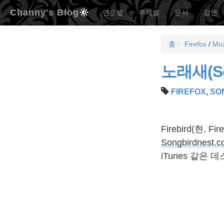
Channy's Blog
연도별
주제별
문서
강연
홈
Firefox
/
Moz
노래새(So
FIREFOX
,
SO
Firebird(현, F
Songbirdnest.
iTunes 같은