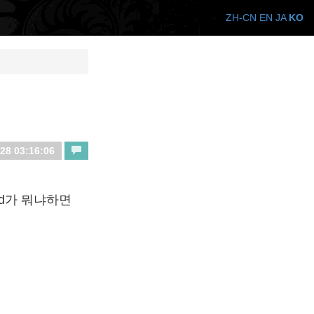
ZH-CN
EN
JA
KO
28 03:16:06
ird가 뭐냐하면