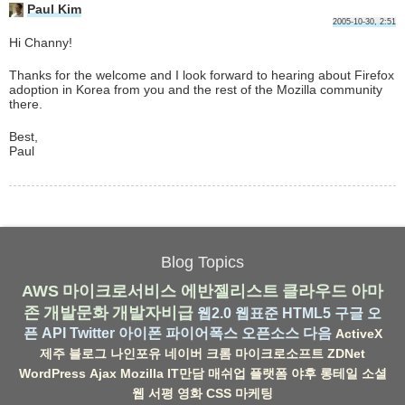
Paul Kim
2005-10-30, 2:51
Hi Channy!
Thanks for the welcome and I look forward to hearing about Firefox
adoption in Korea from you and the rest of the Mozilla community
there.
Best,
Paul
Blog Topics
AWS
마이크로서비스
에반젤리스트
클라우드
아마
존
개발문화
개발자비급
웹2.0
웹표준
HTML5
구글
오
픈 API
Twitter
아이폰
파이어폭스
오픈소스
다음
ActiveX
제주
블로그
나인포유
네이버
크롬
마이크로소프트
ZDNet
WordPress
Ajax
Mozilla
IT만담
매쉬업
플랫폼
야후
롱테일
소셜
웹
서평
영화
CSS
마케팅