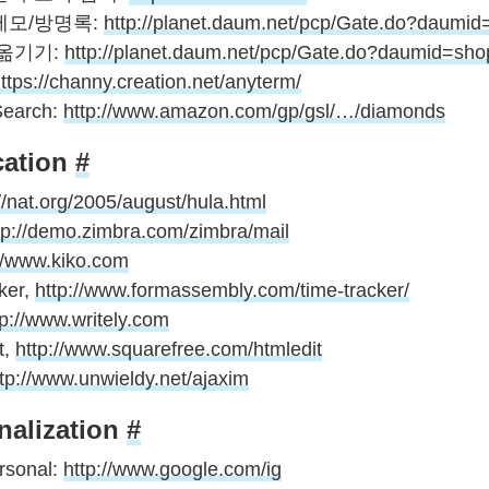
메모/방명록:
http://planet.daum.net/pcp/Gate.do?daumi
옮기기:
http://planet.daum.net/pcp/Gate.do?daumid=sh
ttps://channy.creation.net/anyterm/
Search:
http://www.amazon.com/gp/gsl/…/diamonds
cation
#
://nat.org/2005/august/hula.html
tp://demo.zimbra.com/zimbra/mail
://www.kiko.com
ker,
http://www.formassembly.com/time-tracker/
tp://www.writely.com
t,
http://www.squarefree.com/htmledit
ttp://www.unwieldy.net/ajaxim
nalization
#
rsonal:
http://www.google.com/ig