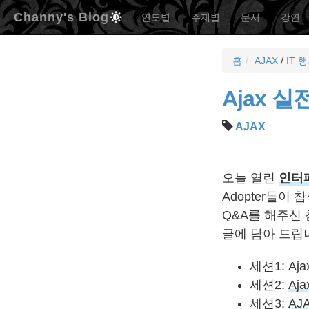
Channy's Blog
연도별
주제별
문서
강연
홈
AJAX
/
IT 
Ajax 
AJAX
오늘 열린
인터페
Adopter들이
Q&A를 해주신
글에 담아 드립
세션1: Aj
세션2:
Aj
세션3:
AJ