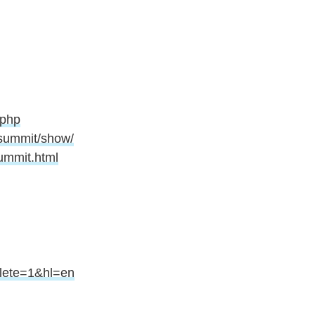
.php
axsummit/show/
summit.html
lete=1&hl=en