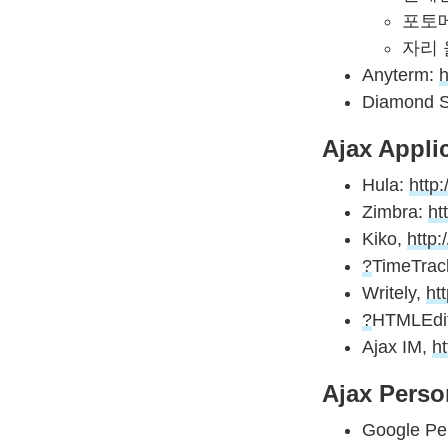
포토
자리 
Anyterm:
h
Diamond 
Ajax Appli
Hula:
http
Zimbra:
ht
Kiko,
http
?
TimeTrac
Writely,
ht
?
HTMLEdi
Ajax IM,
h
Ajax Perso
Google Pe