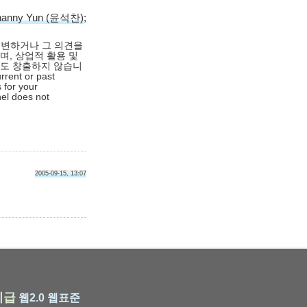
hanny Yun (윤석찬)
;
대변하거나 그 의견을
며, 상업적 활용 및
익도 창출하지 않습니
rrent or past
 for your
nel does not
2005-09-15, 13:07
비급
웹2.0
웹표준