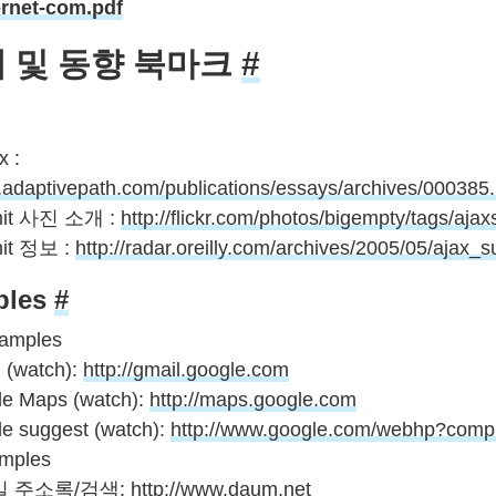
ernet-com.pdf
소개 및 동향 북마크
#
x :
.adaptivepath.com/publications/essays/archives/000385
mit 사진 소개 :
http://flickr.com/photos/bigempty/tags/aj
mit 정보 :
http://radar.oreilly.com/archives/2005/05/ajax_
ples
#
amples
 (watch):
http://gmail.google.com
e Maps (watch):
http://maps.google.com
e suggest (watch):
http://www.google.com/webhp?comp
mples
 주소록/검색:
http://www.daum.net