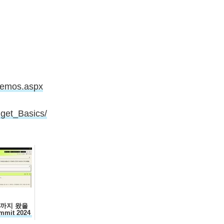
demos.aspx
dget_Basics/
디까지 왔을
mmit 2024