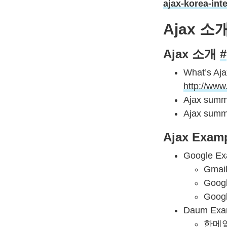
ajax-korea-int
Ajax 
Ajax 소개
#
What’s Aja
http://www
Ajax sum
Ajax sum
Ajax Exam
Google Ex
Gmail
Googl
Googl
Daum Exa
한메일