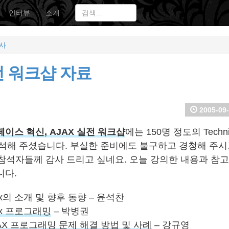
인터뷰
소개
행사
실전 워크샵 자료
2005-09-
이스 혁신, AJAX 실전 워크샵
에는 150명 정도의 Technica
 참석해 주셨습니다. 부실한 준비에도 불구하고 경청해 주시
 참석자들께 감사 드리고 싶네요. 오늘 강의한 내용과 참
니다.
ax의 소개 및 향후 동향 – 윤석찬
ax 프로그래밍
– 박병권
AX 프로그래밍 문제 해결 방법 및 사례
– 강규영