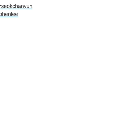
d=seokchanyun
ophenlee