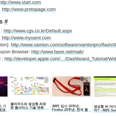
http://www.start.com
:
http://www.protopage.com
es
#
 :
http://www.cgv.co.kr/Default.aspx
:
http://www.myxaml.com
lon):
http://www.xamlon.com/software/xamlonpro/flash/
mazon Browser:
http://www.faser.net/mab/
 :
http://developer.apple.com/…/Dashboard_Tutorial/Wi
클라우드와 생성형 AI로
스 기
AWS 입사 10주년,
생성형 AI 어
본 웹서비스 기술 변화
궁금
Firefox 20주년, 한국 웹
까? - AWS Su
30주년...
요약