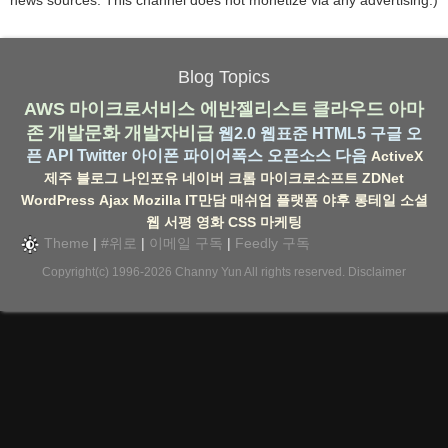
news sources. This channel does not monetize via any advertising.)
Blog Topics
AWS
마이크로서비스
에반젤리스트
클라우드
아마
존
개발문화
개발자비급
웹2.0
웹표준
HTML5
구글
오
픈 API
Twitter
아이폰
파이어폭스
오픈소스
다음
ActiveX
제주
블로그
나인포유
네이버
크롬
마이크로소프트
ZDNet
WordPress
Ajax
Mozilla
IT만담
매쉬업
플랫폼
야후
롱테일
소셜
웹
서평
영화
CSS
마케팅
Theme
|
#위로
|
이메일 구독
|
Feedly 구독
Copyright(c) 1996-2026
Channy Yun
All rights reserved.
Disclaimer