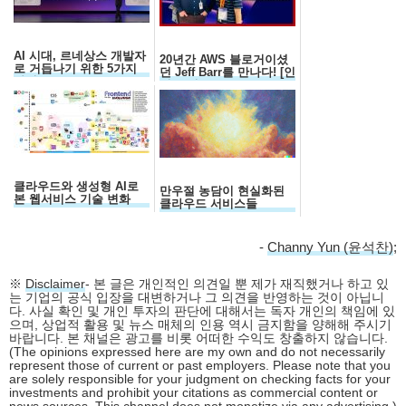
AI 시대, 르네상스 개발자
20년간 AWS 블로거이셨
로 거듭나기 위한 5가지
던 Jeff Barr를 만나다! [인
자질
터뷰 전문]
클라우드와 생성형 AI로
만우절 농담이 현실화된
본 웹서비스 기술 변화
클라우드 서비스들
-
Channy Yun (윤석찬)
;
※
Disclaimer
- 본 글은 개인적인 의견일 뿐 제가 재직했거나 하고 있
는 기업의 공식 입장을 대변하거나 그 의견을 반영하는 것이 아닙니
다. 사실 확인 및 개인 투자의 판단에 대해서는 독자 개인의 책임에 있
으며, 상업적 활용 및 뉴스 매체의 인용 역시 금지함을 양해해 주시기
바랍니다. 본 채널은 광고를 비롯 어떠한 수익도 창출하지 않습니다.
(The opinions expressed here are my own and do not necessarily
represent those of current or past employers. Please note that you
are solely responsible for your judgment on checking facts for your
investments and prohibit your citations as commercial content or