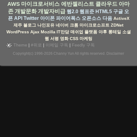
AWS
마이크로서비스
에반젤리스트
클라우드
아마
존
개발문화
개발자비급
웹2.0
웹표준
HTML5
구글
오
픈 API
Twitter
아이폰
파이어폭스
오픈소스
다음
ActiveX
제주
블로그
나인포유
네이버
크롬
마이크로소프트
ZDNet
WordPress
Ajax
Mozilla
IT만담
매쉬업
플랫폼
야후
롱테일
소셜
웹
서평
영화
CSS
마케팅
Theme
|
#위로
|
이메일 구독
|
Feedly 구독
Copyright(c) 1996-2026
Channy Yun
All rights reserved.
Disclaimer