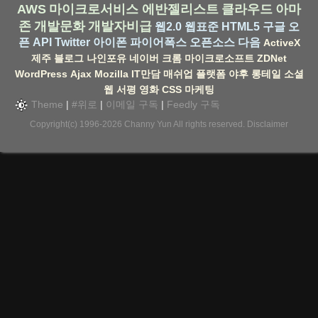
AWS
마이크로서비스
에반젤리스트
클라우드
아마
존
개발문화
개발자비급
웹2.0
웹표준
HTML5
구글
오
픈 API
Twitter
아이폰
파이어폭스
오픈소스
다음
ActiveX
제주
블로그
나인포유
네이버
크롬
마이크로소프트
ZDNet
WordPress
Ajax
Mozilla
IT만담
매쉬업
플랫폼
야후
롱테일
소셜
웹
서평
영화
CSS
마케팅
Theme
|
#위로
|
이메일 구독
|
Feedly 구독
Copyright(c) 1996-2026
Channy Yun
All rights reserved.
Disclaimer