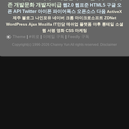
존
개발문화
개발자비급
웹2.0
웹표준
HTML5
구글
오
픈 API
Twitter
아이폰
파이어폭스
오픈소스
다음
ActiveX
제주
블로그
나인포유
네이버
크롬
마이크로소프트
ZDNet
WordPress
Ajax
Mozilla
IT만담
매쉬업
플랫폼
야후
롱테일
소셜
웹
서평
영화
CSS
마케팅
Theme
|
#위로
|
이메일 구독
|
Feedly 구독
Copyright(c) 1996-2026
Channy Yun
All rights reserved.
Disclaimer