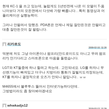
현재 KC-1 을 쓰고 있는데, 놀랍게도 1년반전에 나온 이 모델이 T-옴
니아보다 거의 모든면에서 다섯배 가량 빠릅니다…특히 동영상과 어
플리케이션 실행능력이.
그러나 안팔려서 망했죠. PDA폰은 언제나 제일 잘만든것은 안팔리고
대충 잘만든것이 잘 팔립니다.
리카르도
2009-02-10, 11:26
덕분에 저도 그냥 아이폰이나 팜프리(안드로이드도 아니고 무려 팜프
리!!) 안기다리고 스마트폰으로 마음을 돌렸습니다.
LGT와 KT둘중에 하나 할려고 하는데.. 고민되네요. LG를 하자니 무
선랜기능이 빠져있고 더구나 지방이라 통화가 잘될지도걱정되는데,
KT를 하자니 결정적으로 오즈가 안되니 말입니다.. ㅠㅠ
M4655에서 블루투스 뚫어서 인터넷가능하다던데..
그방법이라도 좀 찾아봐야겠네요
whwkadjs12
2018-02-12, 11:29