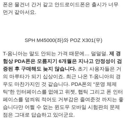
폰은 물건너 간거 같고 안드로이드폰은 출시가 너무
먼거 같아서요.
SPH M45000(좌)와 POZ X301(우)
T-옴니아는 말도 안되는 가격 때문에… 덜덜덜.
제 경
험상 PDA폰은 모름지기 6개월은 지나고 안정성이 검
증된 후 구매해도 늦지 않습니다.
초기 사용자들은 거
의 마루타가 되기 십상이죠. 최근 나온 T-옴니아의 경
우도 마찬가지인 것 같습니다. PDA폰의 “운영 체제
틱”한 인터페이스를 없애고 위젯, 햅틱 그리고 폰 인터
페이스를 덮씌워 적어도 거부감은 줄여준것 까지는 좋
습니다만 어쩔 수 없는 윈도우 모바일 시험판의 문제
점은 그대로 답습하고 있더군요.