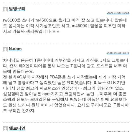
밥탱구리
2009-01-08, 12:46
rw6100을 쓰다가 m4500으로 옮기고 아직 잘 쓰고 있습니다. 말씀대
로 옴니아는 아직 시기상조인듯 하고, m4500이 말썽을 피우면 미라
지로 가볼까 생각중입니다 ㅎㅎ
N.com
2009-01-08, 13:11
차니님도 은근히 T옴니아에 거부감을 가지고 계신듯…저도 그렇습니
다. 요새 테X엔미디어를 통해 나오는 T옴니아 광고 포스트들 너무 마
음에 안들더군요.
전 셀빅XG부터 시작해서 PDA폰을 쓰기 시작했는데 제가 가장 기억
에 남고 훌륭하다고 생각했던 놈은 요피였습니다. 리눅스 GTK 기반
이라서 정말 최고의 퍼포먼스와 안정성에다 최고의 ‘장난감’이었죠.
심심할때면 깔아놓은 apm가지고 코딩하면서 놀던… 이후에 더 좋은
스펙의 윈도우 모바일폰을 구입해서 써봤는데 이놈은 어째 요피보다
도 훨신 느리니 원체 어이가 없었습니다. 요새도 구리더군요. T옴니아
도 구리긴 찬가지.
멜로디언