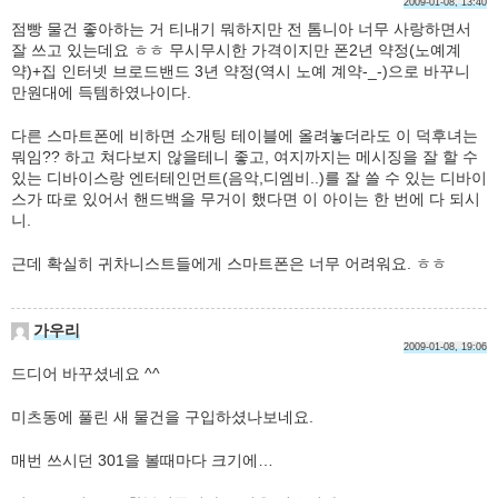
2009-01-08, 13:40
점빵 물건 좋아하는 거 티내기 뭐하지만 전 톰니아 너무 사랑하면서
잘 쓰고 있는데요 ㅎㅎ 무시무시한 가격이지만 폰2년 약정(노예계
약)+집 인터넷 브로드밴드 3년 약정(역시 노예 계약-_-)으로 바꾸니
만원대에 득템하였나이다.
다른 스마트폰에 비하면 소개팅 테이블에 올려놓더라도 이 덕후녀는
뭐임?? 하고 쳐다보지 않을테니 좋고, 여지까지는 메시징을 잘 할 수
있는 디바이스랑 엔터테인먼트(음악,디엠비..)를 잘 쓸 수 있는 디바이
스가 따로 있어서 핸드백을 무거이 했다면 이 아이는 한 번에 다 되시
니.
근데 확실히 귀차니스트들에게 스마트폰은 너무 어려워요. ㅎㅎ
가우리
2009-01-08, 19:06
드디어 바꾸셨네요 ^^
미츠동에 풀린 새 물건을 구입하셨나보네요.
매번 쓰시던 301을 볼때마다 크기에…