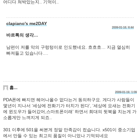
어디다 쳐박았는지.. 기억이..
clapiano's me2DAY
2009-01-16, 6:44
바르톡의 생각…
남편이 저를 악의 구렁텅이로 인도했네요. 흐흐흐… 지금 열심히
빠져들고 있습니다….
흠...
2009-01-19, 1:09
PDA폰에 빠지면 헤어나올수 없다는거 동의하구요. 게다가 사람들이
몇년이 지나서 ‘세상에 전화기가 터치가 된다’, ‘세상에 요새는 전화기
에 윈도우가 들어갔어,스마트폰이래’ 하면서 희대의 뒷북을 치는게 가
소롭게만 느껴지게 되죠..
301 이후에 501을 써본게 정말 만족감이 컸습니다. x501이 중소기업
에서 만들 수 있는 최고의 품질이 아니었나 기억되네요