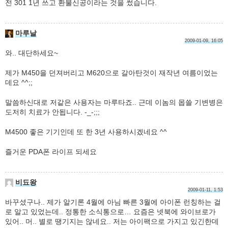
전 301 1년 쓰고 환불신공이라는 것을 썼습니다.
마루날
2009-01-09, 16:05
와.. 대단하세요~
제가 M450을 던져버리고 M620으로 갈아탄것이 재작년 여름이었는
데요 ^^;;
말씀하신대로 저같은 사용자는 마루타죠.. 근데 이놈의 몹쓸 기변병은
도저히 치료가 안됩니다. -_-;;;
M4500 좋은 기기인데 또 한 3년 사용하시겠네요 ^^
즐거운 PDA폰 라이프 되세요
비됴왕
2009-01-11, 1:53
바꾸셨구나.. 제가 알기론 4월에 아님 빠른 3월에 아이폰 런칭하는 걸
로 알고 있었는데.. 정통한 소식통으로… 요즘은 넷북에 와이브로가
있어.. 머.. 별로 땡기지는 않네요.. 저는 아이팩으로 가지고 있긴한데