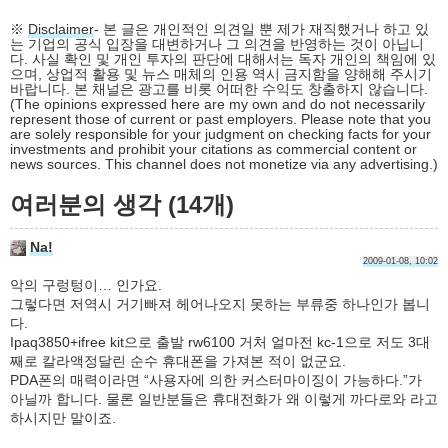
※
Disclaimer
- 본 글은 개인적인 의견일 뿐 제가 재직했거나 하고 있
는 기업의 공식 입장을 대변하거나 그 의견을 반영하는 것이 아닙니
다. 사실 확인 및 개인 투자의 판단에 대해서는 독자 개인의 책임에 있
으며, 상업적 활용 및 뉴스 매체의 인용 역시 금지함을 양해해 주시기
바랍니다. 본 채널은 광고를 비롯 어떠한 수익도 창출하지 않습니다.
(The opinions expressed here are my own and do not necessarily
represent those of current or past employers. Please note that you
are solely responsible for your judgment on checking facts for your
investments and prohibit your citations as commercial content or
news sources. This channel does not monetize via any advertising.)
여러분의 생각 (14개)
Na!
2009-01-08, 10:02
악의 구렁텅이… 인가요.
그렇다면 저역시 거기빠져 헤어나오지 못하는 부류중 하나인가 봅니
다.
Ipaq3850+ifree kit으로 출발 rw6100 거처 얼마전 kc-1으로 저도 3대
째로 칼라액정달린 순수 휴대폰을 가져본 적이 없군요.
PDA폰의 매력이라면 “사용자에 의한 커스터마이징이 가능하다.”가
아닐까 합니다. 물론 일반분들은 휴대전화가 왜 이렇게 까다로와 라고
하시지만 말이죠.