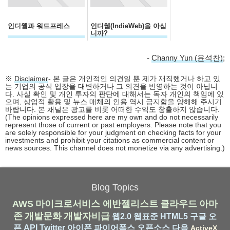
인디웹과 워드프레스
인디웹(IndieWeb)을 아십
니까?
-
Channy Yun (윤석찬)
;
※
Disclaimer
- 본 글은 개인적인 의견일 뿐 제가 재직했거나 하고 있
는 기업의 공식 입장을 대변하거나 그 의견을 반영하는 것이 아닙니
다. 사실 확인 및 개인 투자의 판단에 대해서는 독자 개인의 책임에 있
으며, 상업적 활용 및 뉴스 매체의 인용 역시 금지함을 양해해 주시기
바랍니다. 본 채널은 광고를 비롯 어떠한 수익도 창출하지 않습니다.
(The opinions expressed here are my own and do not necessarily
represent those of current or past employers. Please note that you
are solely responsible for your judgment on checking facts for your
investments and prohibit your citations as commercial content or
news sources. This channel does not monetize via any advertising.)
Blog Topics
AWS
마이크로서비스
에반젤리스트
클라우드
아마
존
개발문화
개발자비급
웹2.0
웹표준
HTML5
구글
오
픈 API
Twitter
아이폰
파이어폭스
오픈소스
다음
ActiveX