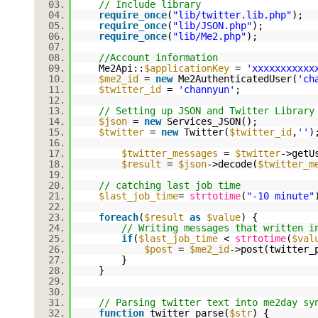
03.
// Include library
04.
require_once
(
"lib/twitter.lib.php"
);
05.
require_once
(
"lib/JSON.php"
);
06.
require_once
(
"lib/Me2.php"
);
07.
08.
//Account information
09.
Me2Api::
$applicationKey
=
'xxxxxxxxxxx
10.
$me2_id
=
new
Me2AuthenticatedUser(
'ch
11.
$twitter_id
=
'channyun'
;
12.
13.
// Setting up JSON and Twitter Library
14.
$json
=
new
Services_JSON();
15.
$twitter
=
new
Twitter(
$twitter_id
,
''
)
16.
17.
$twitter_messages
=
$twitter
->getU
18.
$result
=
$json
->decode(
$twitter_m
19.
20.
// catching last job time
21.
$last_job_time
=
strtotime
(
"-10 minute"
22.
23.
foreach
(
$result
as
$value
) {
24.
// Writing messages that written i
25.
if
(
$last_job_time
<
strtotime
(
$val
26.
$post
=
$me2_id
->post(twitter_
27.
}
28.
}
29.
30.
31.
// Parsing twitter text into me2day sy
32.
function
twitter_parse(
$str
) {