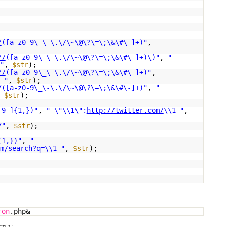
/
([a-z0-9\_\-\.\/\~\@\?\=\;\&\#\-]+)"
,
//
([a-z0-9\_\-\.\/\~\@\?\=\;\&\#\-]+)\)"
,
"
)"
,
$str
);
//
([a-z0-9\_\-\.\/\~\@\?\=\;\&\#\-]+)"
,
1 "
,
$str
);
/
([a-z0-9\_\-\.\/\~\@\?\=\;\&\#\-]+)"
,
"
,
$str
);
-9-]{1,})"
,
" \"\\1\":
http://twitter.com/
\\1 "
,
/"
,
$str
);
{1,})"
,
"
om/search?q=
\\1 "
,
$str
);
ron
.php&