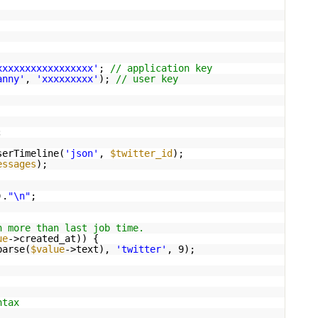
xxxxxxxxxxxxxxxxx'
;
// application key
anny'
,
'xxxxxxxxx'
);
// user key
;
serTimeline(
'json'
,
$twitter_id
);
essages
);
).
"\n"
;
n more than last job time.
ue
->created_at)) {
parse(
$value
->text),
'twitter'
, 9);
ntax