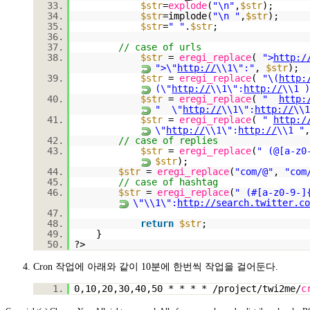
33.
$str
=
explode
(
"\n"
,
$str
);
34.
$str
=implode(
"\n "
,
$str
);
35.
$str
=
" "
.
$str
;
36.
37.
// case of urls
38.
$str
=
eregi_replace
(
">
http:/
">\"
http://
\\1\":"
,
$str
);
39.
$str
=
eregi_replace
(
"\(
http:
(\"
http://
\\1\":
http://
\\1 
40.
$str
=
eregi_replace
(
"
http:
" \"
http://
\\1\":
http://
\\
41.
$str
=
eregi_replace
(
"
http:/
\"
http://
\\1\":
http://
\\1 "
42.
// case of replies
43.
$str
=
eregi_replace
(
" (@[a-z0
$str
);
44.
$str
=
eregi_replace
(
"com/@"
,
"com
45.
// case of hashtag
46.
$str
=
eregi_replace
(
" (#[a-z0-9-]
\"\\1\":
http://search.twitter.c
47.
48.
return
$str
;
49.
}
50.
?>
Cron 작업에 아래와 같이 10분에 한번씩 작업을 걸어둔다.
1.
0,10,20,30,40,50 * * * * /project/twi2me/
c