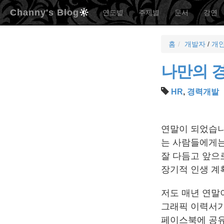
Channy's Blog
연도별
주제별
문서
강연
홈
개발자
/
개
나만의 경
HR
,
경력개발
연말이 되었습니
는 사람들에게는 
잘 다듬고 앞으
장기적 인생 계
저도 매년 연말
그래픽 이력서가 
페이스북에 공유