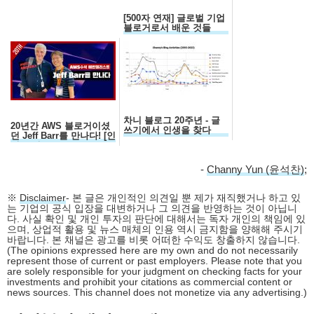
[500자 연재] 글로벌 기업
블로거로서 배운 것들
차니 블로그 20주년 - 글
20년간 AWS 블로거이셨
쓰기에서 인생을 찾다
던 Jeff Barr를 만나다! [인
터뷰 전문]
-
Channy Yun (윤석찬)
;
※
Disclaimer
- 본 글은 개인적인 의견일 뿐 제가 재직했거나 하고 있
는 기업의 공식 입장을 대변하거나 그 의견을 반영하는 것이 아닙니
다. 사실 확인 및 개인 투자의 판단에 대해서는 독자 개인의 책임에 있
으며, 상업적 활용 및 뉴스 매체의 인용 역시 금지함을 양해해 주시기
바랍니다. 본 채널은 광고를 비롯 어떠한 수익도 창출하지 않습니다.
(The opinions expressed here are my own and do not necessarily
represent those of current or past employers. Please note that you
are solely responsible for your judgment on checking facts for your
investments and prohibit your citations as commercial content or
news sources. This channel does not monetize via any advertising.)