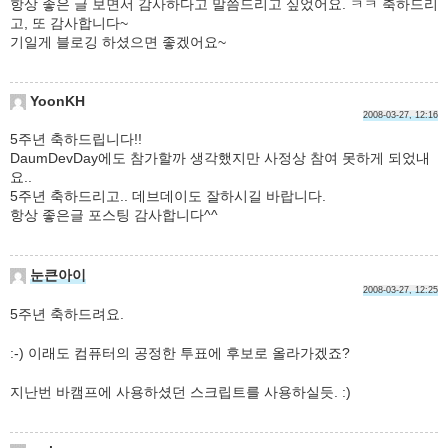
항상 좋은 글 보면서 감사하다고 말씀드리고 싶었어요. ㅋㅋ 축하드리
고, 또 감사합니다~
기일게 블로깅 하셨으면 좋겠어요~
YoonKH
2008-03-27, 12:16
5주년 축하드립니다!!
DaumDevDay에도 참가할까 생각했지만 사정상 참여 못하게 되었내
요..
5주년 축하드리고.. 데브데이도 잘하시길 바랍니다.
항상 좋은글 포스팅 감사합니다^^
눈큰아이
2008-03-27, 12:25
5주년 축하드려요.
:-) 이래도 컴퓨터의 공정한 투표에 후보로 올라가겠죠?
지난번 바캠프에 사용하셨던 스크립트를 사용하실듯. :)