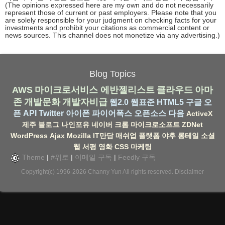
(The opinions expressed here are my own and do not necessarily
represent those of current or past employers. Please note that you
are solely responsible for your judgment on checking facts for your
investments and prohibit your citations as commercial content or
news sources. This channel does not monetize via any advertising.)
Blog Topics
AWS
마이크로서비스
에반젤리스트
클라우드
아마
존
개발문화
개발자비급
웹2.0
웹표준
HTML5
구글
오
픈 API
Twitter
아이폰
파이어폭스
오픈소스
다음
ActiveX
제주
블로그
나인포유
네이버
크롬
마이크로소프트
ZDNet
WordPress
Ajax
Mozilla
IT만담
매쉬업
플랫폼
야후
롱테일
소셜
웹
서평
영화
CSS
마케팅
Theme
|
#위로
|
이메일 구독
|
Feedly 구독
Copyright(c) 1996-2026
Channy Yun
All rights reserved.
Disclaimer