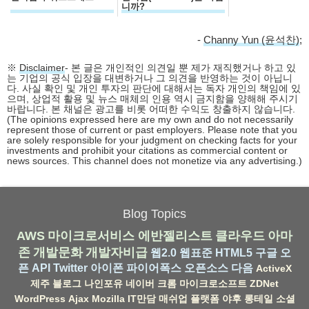
니까?
-
Channy Yun (윤석찬)
;
※
Disclaimer
- 본 글은 개인적인 의견일 뿐 제가 재직했거나 하고 있
는 기업의 공식 입장을 대변하거나 그 의견을 반영하는 것이 아닙니
다. 사실 확인 및 개인 투자의 판단에 대해서는 독자 개인의 책임에 있
으며, 상업적 활용 및 뉴스 매체의 인용 역시 금지함을 양해해 주시기
바랍니다. 본 채널은 광고를 비롯 어떠한 수익도 창출하지 않습니다.
(The opinions expressed here are my own and do not necessarily
represent those of current or past employers. Please note that you
are solely responsible for your judgment on checking facts for your
investments and prohibit your citations as commercial content or
news sources. This channel does not monetize via any advertising.)
Blog Topics
AWS
마이크로서비스
에반젤리스트
클라우드
아마
존
개발문화
개발자비급
웹2.0
웹표준
HTML5
구글
오
픈 API
Twitter
아이폰
파이어폭스
오픈소스
다음
ActiveX
제주
블로그
나인포유
네이버
크롬
마이크로소프트
ZDNet
WordPress
Ajax
Mozilla
IT만담
매쉬업
플랫폼
야후
롱테일
소셜